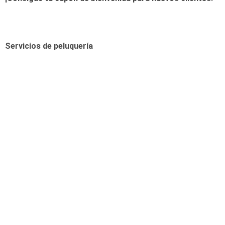
Servicios de peluquería