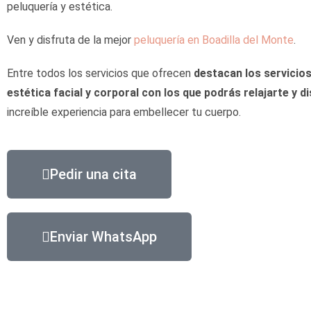
peluquería y estética.
Ven y disfruta de la mejor
peluquería en Boadilla del Monte
.
Entre todos los servicios que ofrecen
destacan los servicios
estética facial y corporal con los que podrás relajarte y d
increíble experiencia para embellecer tu cuerpo.
Pedir una cita
Enviar WhatsApp