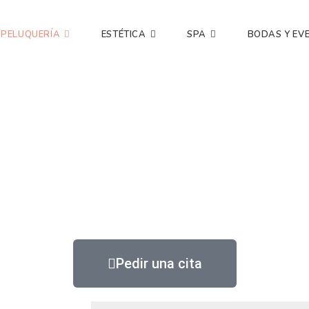
PELUQUERÍA
ESTÉTICA
SPA
BODAS Y EV
Pedir una cita