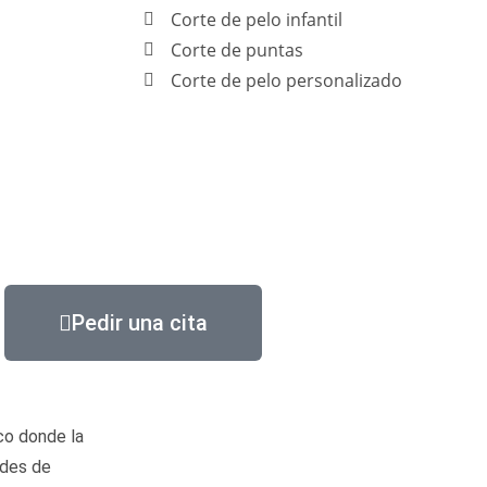
Corte de pelo infantil
Corte de puntas
Corte de pelo personalizado
Pedir una cita
ico donde la
ades de