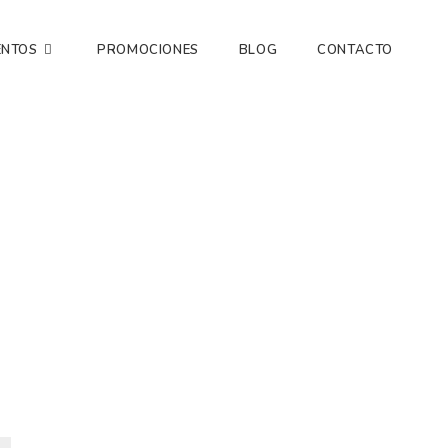
ENTOS
PROMOCIONES
BLOG
CONTACTO