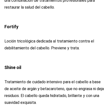
un
a
comb
in
aci
ón
de
tr
at
am
ient
os
prof
es
ional
es
para
restaur
ar
la
sal
ud
del
cab
ello.
Fortify
Loción tricológica dedicada al tratamiento contra el
debilitamiento del cabello. Previene y trata.
Shine oil
Tratamiento de cuidado intensivo para el cabello a base
de aceite de argán y betacaroteno, que no engrasa ni deja
residuos. El cabello queda hidratado, brillante y con una
suavidad exquisita.