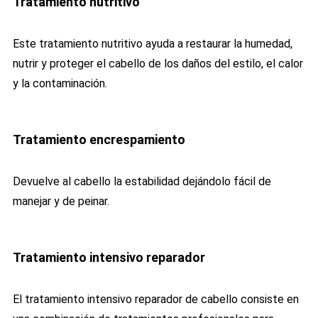
Tratamiento nutritivo
Este
tr
at
am
ient
o
nutrit
ivo
ay
uda
a
restaur
ar
la
hum
ed
ad
,
nut
rir
y
prote
ger
el
cab
ello
de
los
da
ñ
os
del
est
ilo
,
el
cal
or
y
la
contamin
aci
ón
.
Tratamiento encrespamiento
Devuelve al cabello la estabilidad dejándolo fácil de
manejar y de peinar.
Tratamiento intensivo reparador
El tr
at
am
ient
o
intens
ivo
rep
ar
ador
de
cab
ello
consist
e
en