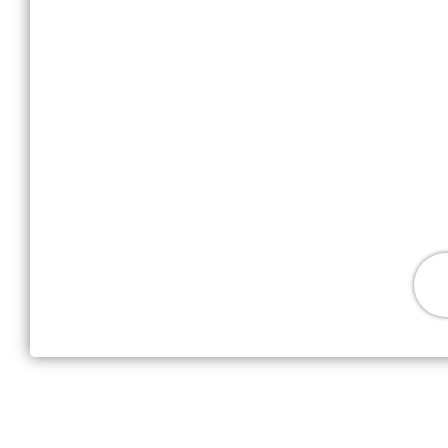
✲
Promoción válida para nuevos cli