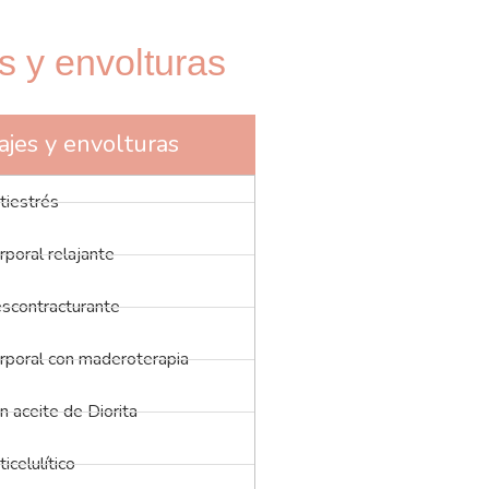
 y envolturas
jes y envolturas
tiestrés
poral relajante
scontracturante
rporal con maderoterapia
 aceite de Diorita
icelulítico