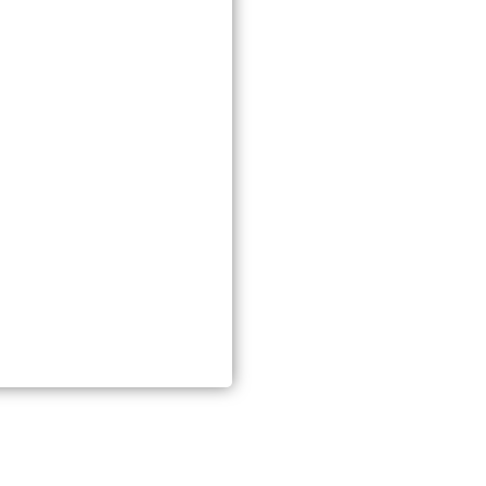
10 sesiones