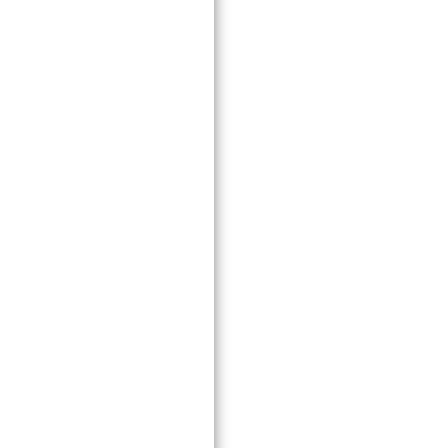
ento!