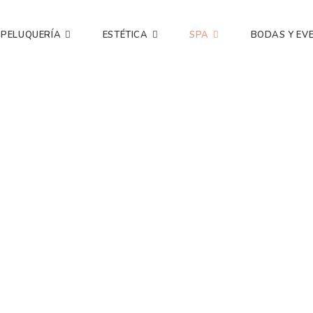
PELUQUERÍA
ESTÉTICA
SPA
BODAS Y EV