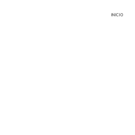
INICIO