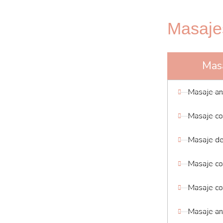
Masajes
Masa
Masaje an
Masaje cor
Masaje de
Masaje co
Masaje con
Masaje ant