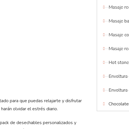
Masaje re
Masaje ba
Masaje co
Masaje re
Hot stones
Envoltura 
Envoltura 
do para que puedas relajarte y disfrutar
Chocolate
harán olvidar el estrés diario.
tu pack de desechables personalizados y