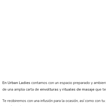
En Urban Ladies
contamos con un espacio preparado y ambienta
de una amplia carta de
envolt
uras
y
rituales de masaje
que te 
Te recibiremos con una infusión para la ocasión, así como con 